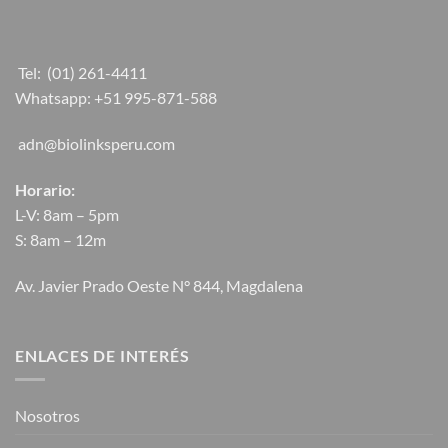
Tel:
(01) 261-4411
Whatsapp:
+51 995-871-588
adn@biolinksperu.com
Horario:
L-V: 8am – 5pm
S: 8am – 12m
Av. Javier Prado Oeste N° 844, Magdalena
ENLACES DE INTERÉS
Nosotros