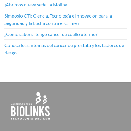
¡Abrimos nueva sede La Molina!
Simposio CTI: Ciencia, Tecnología e Innovación para la
Seguridad y la Lucha contra el Crimen
¿Cómo saber si tengo cáncer de cuello uterino?
Conoce los síntomas del cáncer de próstata y los factores de
riesgo