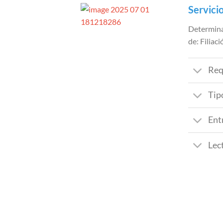
Servici
Determina 
de: Filiac
Req
Tip
Ent
Lec