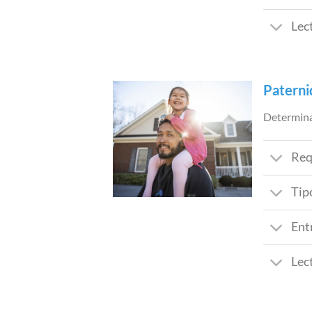
Lec
Paterni
Determina
Req
Tip
Ent
Lec