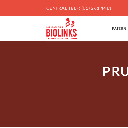
Saltar
CENTRAL TELF: (01) 261 4411
al
contenido
PATERN
PRU