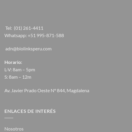
Tel:
(01) 261-4411
Whatsapp:
+51 995-871-588
adn@biolinksperu.com
Horario:
L-V: 8am – 5pm
S: 8am – 12m
Av. Javier Prado Oeste N° 844, Magdalena
ENLACES DE INTERÉS
Nosotros