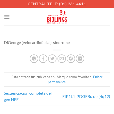
Saltar
CENTRAL TELF: (01) 261 4411
al
contenido
DiGeorge (velocardiofacial), síndrome
Esta entrada fue publicada en . Marque como favorito el
Enlace
permanente
.
Secuenciación completa del
FIP1L1-PDGFRα del(4q12)
gen HFE