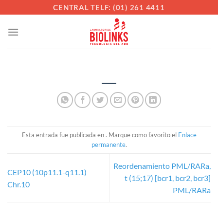
Saltar
CENTRAL TELF: (01) 261 4411
al
contenido
Esta entrada fue publicada en . Marque como favorito el
Enlace
permanente
.
Reordenamiento PML/RARa,
CEP10 (10p11.1-q11.1)
t (15;17) [bcr1, bcr2, bcr3]
Chr.10
PML/RARa