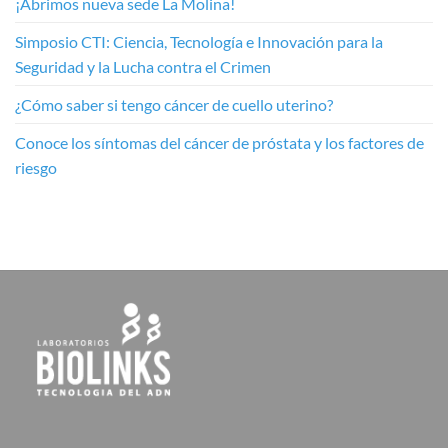
¡Abrimos nueva sede La Molina!
Simposio CTI: Ciencia, Tecnología e Innovación para la
Seguridad y la Lucha contra el Crimen
¿Cómo saber si tengo cáncer de cuello uterino?
Conoce los síntomas del cáncer de próstata y los factores de
riesgo