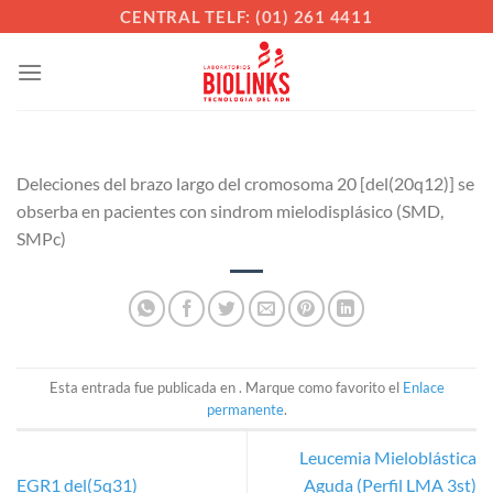
Saltar
CENTRAL TELF: (01) 261 4411
al
contenido
Deleciones del brazo largo del cromosoma 20 [del(20q12)] se
obserba en pacientes con sindrom mielodisplásico (SMD,
SMPc)
Esta entrada fue publicada en . Marque como favorito el
Enlace
permanente
.
Leucemia Mieloblástica
EGR1 del(5q31)
Aguda (Perfil LMA 3st)